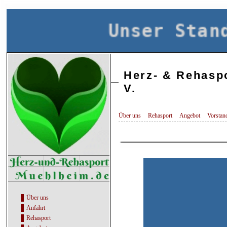
Unser Stand
Herz- & Rehasp
V.
Über uns
Rehasport
Angebot
Vorstan
Über uns
Anfahrt
Rehasport