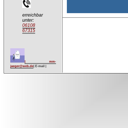
erreichbar
unter:
06108
67315
| mm-
jaeger@web.de
| E-mail |